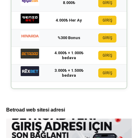
8.000₺
GİRİŞ
4.000₺ Her Ay
GİRİŞ
%300 Bonus
GİRİŞ
4.000₺ + 1.000₺
GİRİŞ
bedava
3.000₺ + 1.500₺
GİRİŞ
bedava
Betroad web sitesi adresi