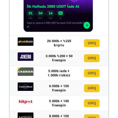
20.000₺ + %225
GİRİŞ
kripto
3.000₺ %200 + 50
GİRİŞ
freespin
5.000₺ iade +
GİRİŞ
1.000₺ risksiz
6.500₺ + 150
GİRİŞ
freespin
5.000₺ + 100
GİRİŞ
freespin
8.000₺ + 150