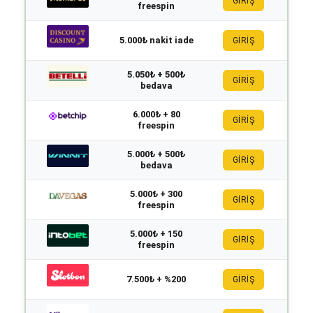
GİRİŞ
freespin
5.000₺ nakit iade
GİRİŞ
5.050₺ + 500₺
GİRİŞ
bedava
6.000₺ + 80
GİRİŞ
freespin
5.000₺ + 500₺
GİRİŞ
bedava
5.000₺ + 300
GİRİŞ
freespin
5.000₺ + 150
GİRİŞ
freespin
7.500₺ + %200
GİRİŞ