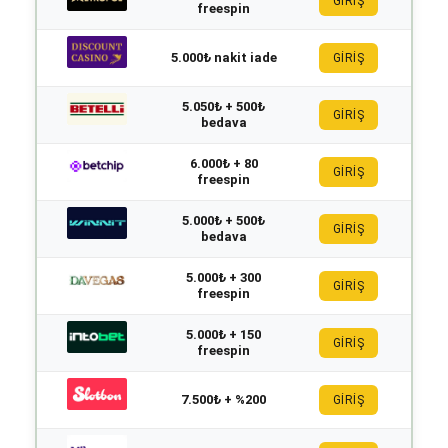
GİRİŞ
freespin
5.000₺ nakit iade
GİRİŞ
5.050₺ + 500₺
GİRİŞ
bedava
6.000₺ + 80
GİRİŞ
freespin
5.000₺ + 500₺
GİRİŞ
bedava
5.000₺ + 300
GİRİŞ
freespin
5.000₺ + 150
GİRİŞ
freespin
7.500₺ + %200
GİRİŞ