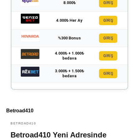
8.000₺
GİRİŞ
4.000₺ Her Ay
GİRİŞ
%300 Bonus
GİRİŞ
4.000₺ + 1.000₺
GİRİŞ
bedava
3.000₺ + 1.500₺
GİRİŞ
bedava
Betroad410
BETROAD410
Betroad410 Yeni Adresinde