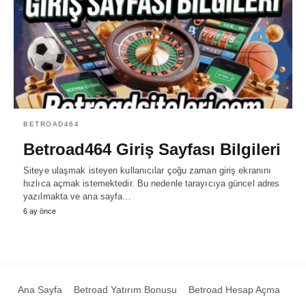
BETROAD464
Betroad464 Giriş Sayfası Bilgileri
Siteye ulaşmak isteyen kullanıcılar çoğu zaman giriş ekranını
hızlıca açmak istemektedir. Bu nedenle tarayıcıya güncel adres
yazılmakta ve ana sayfa…
6 ay önce
Ana Sayfa
Betroad Yatırım Bonusu
Betroad Hesap Açma