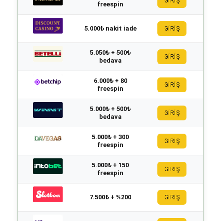
GİRİŞ
freespin
5.000₺ nakit iade
GİRİŞ
5.050₺ + 500₺
GİRİŞ
bedava
6.000₺ + 80
GİRİŞ
freespin
5.000₺ + 500₺
GİRİŞ
bedava
5.000₺ + 300
GİRİŞ
freespin
5.000₺ + 150
GİRİŞ
freespin
7.500₺ + %200
GİRİŞ