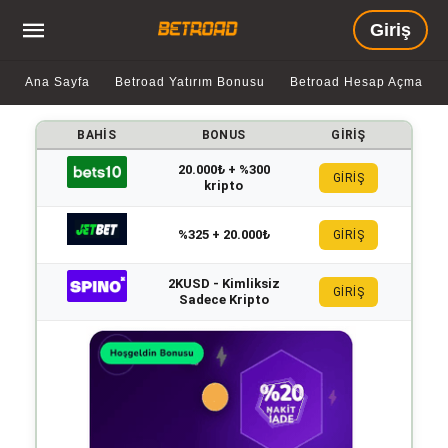
Giriş
Ana Sayfa
Betroad Yatırım Bonusu
Betroad Hesap Açma
BAHIS
BONUS
GIRIŞ
20.000₺ + %300
GİRİŞ
kripto
%325 + 20.000₺
GİRİŞ
2KUSD - Kimliksiz
GİRİŞ
Sadece Kripto