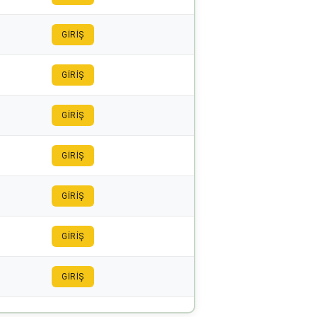
GİRİŞ
GİRİŞ
GİRİŞ
GİRİŞ
GİRİŞ
GİRİŞ
GİRİŞ