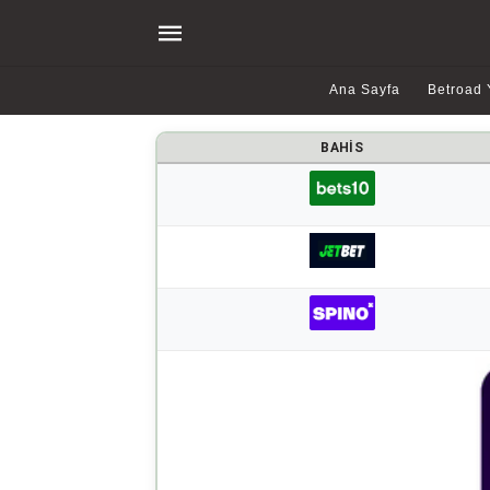
Ana Sayfa
Betroad 
BAHIS