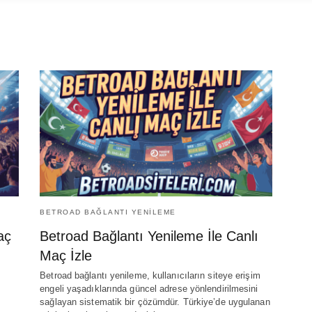
BETROAD BAĞLANTI YENILEME
aç
Betroad Bağlantı Yenileme İle Canlı
Maç İzle
Betroad bağlantı yenileme, kullanıcıların siteye erişim
engeli yaşadıklarında güncel adrese yönlendirilmesini
sağlayan sistematik bir çözümdür. Türkiye’de uygulanan