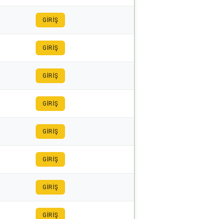
GİRİŞ
GİRİŞ
GİRİŞ
GİRİŞ
GİRİŞ
GİRİŞ
GİRİŞ
GİRİŞ