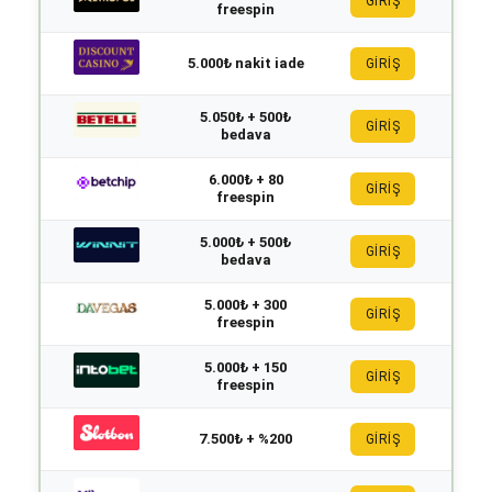
GİRİŞ
freespin
5.000₺ nakit iade
GİRİŞ
5.050₺ + 500₺
GİRİŞ
bedava
6.000₺ + 80
GİRİŞ
freespin
5.000₺ + 500₺
GİRİŞ
bedava
5.000₺ + 300
GİRİŞ
freespin
5.000₺ + 150
GİRİŞ
freespin
7.500₺ + %200
GİRİŞ